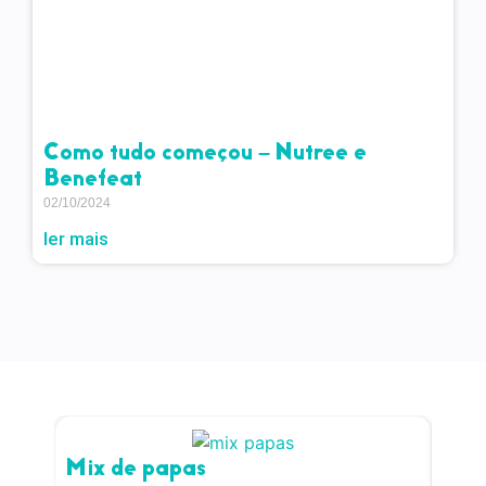
Como tudo começou – Nutree e
Benefeat
02/10/2024
ler mais
Mix de papas
Pap