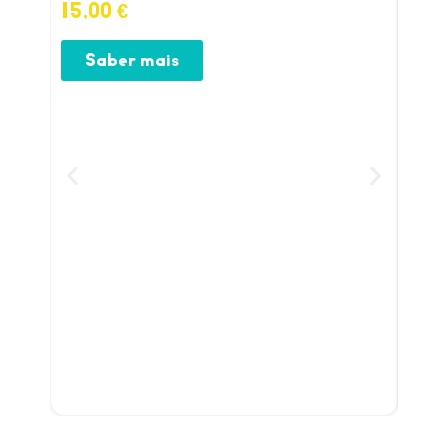
15,00
€
15,
Saber mais
S