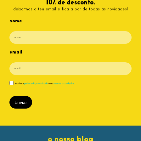
10% de desconto.
deixa-nos o teu email e fica a par de todas as novidades!
nome
email
Aceito a
política de privacidade
e os
termos e condições
.
Enviar
o nosso blog