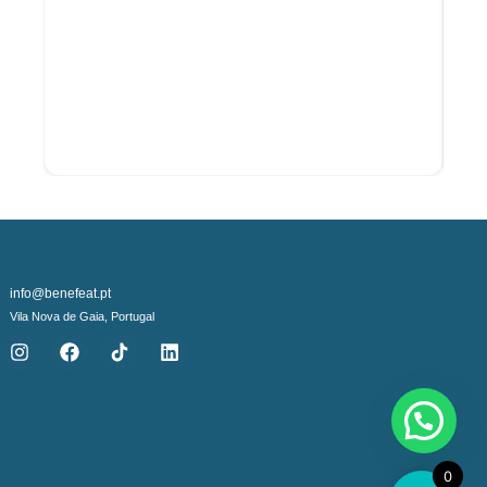
Declaração Nutricional
Energia
Lípidos
dos quais saturados
Hidratos de Carbono
dos quais açúcares
Fibra
Proteínas
Sal
info@benefeat.pt
ingredientes
Vila Nova de Gaia, Portugal
Pasta de Tâmara
Amendoim torrado (14%)
Proteína de Ervilha (12,7%)
Geleia de Agave
0