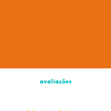
amendoim
35 g
avaliações
564 kJ/134 kcal
3,9 g
0,8 g