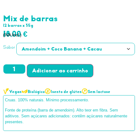
Mix de barras
12 barras x 35g
18,00
€
(IVA Incl.)
Sabor
Adicionar
Vegan
Biológico
Isento de glúten
Sem lactose
Cruas. 100% naturais. Mínimo processamento.
Fonte de proteína (barra de amendoim). Alto teor em fibra. Sem
aditivos. Sem açúcares adicionados: contêm açúcares naturalmente
presentes.