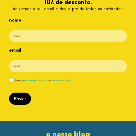
10% de desconto.
deixa-nos o teu email e fica a par de todas as novidades!
nome
email
Aceito a
política de privacidade
e os
termos e condições
.
Enviar
o nosso blog