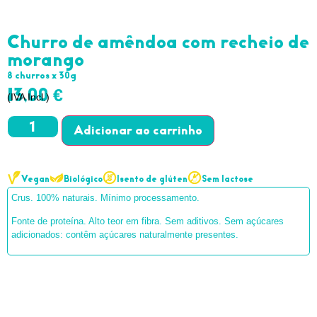
Churro de amêndoa com recheio de
morango
8 churros x 30g
13,00
€
(IVA Incl.)
Adicionar
Vegan
Biológico
Isento de glúten
Sem lactose
Crus. 100% naturais. Mínimo processamento.
Fonte de proteína. Alto teor em fibra. Sem aditivos. Sem açúcares
adicionados: contêm açúcares naturalmente presentes.