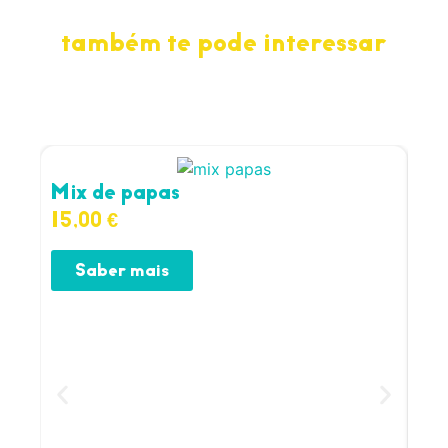
também te pode interessar
Mix de papas
Pa
15,00
€
15
Saber mais