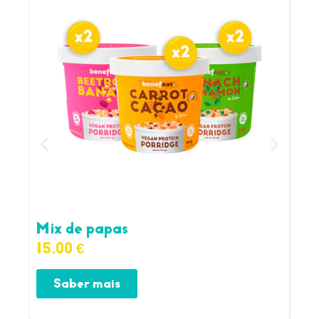
Mix de papas
Pa
15,00
€
15
Saber mais