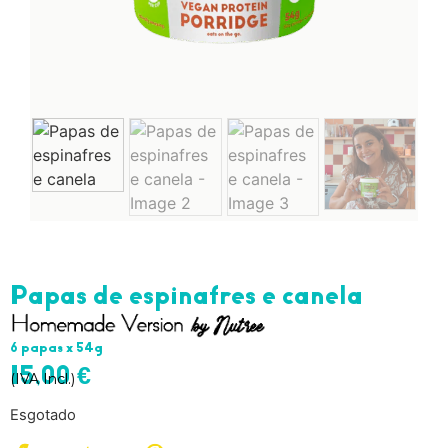
Papas de espinafres e canela
6 papas x 54g
15,00
€
(IVA Incl.)
Esgotado