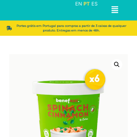
EN
PT
ES
Portes grátis em Portugal para compras a partir de 3 caixas de qualquer
produto. Entregas em menos de 48h.