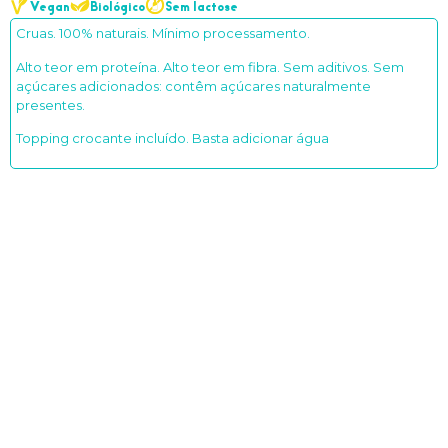
Vegan
Biológico
Sem lactose
Cruas. 100% naturais. Mínimo processamento.
Alto teor em proteína. Alto teor em fibra. Sem aditivos. Sem
açúcares adicionados: contêm açúcares naturalmente
presentes.
Topping crocante incluído. Basta adicionar água
Afinal
“aveia” outra!
Aquela que deixaria o Popeye muito orgulhoso. A força dos
Espinafres biológicos
com o toque harmonioso da
Canela
.
Em poucos minutos, a
energia
e
sensação de bem-estar
está assegurada por várias horas. Sem aditivos nem açúcares