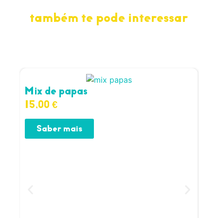
também te pode interessar
Mix de papas
Pa
15,00
€
15
Saber mais