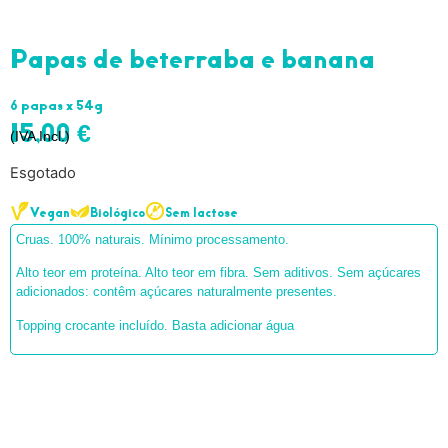
Papas de beterraba e banana
6 papas x 54g
15,00
€
(IVA Incl.)
Esgotado
Vegan
Biológico
Sem lactose
Cruas. 100% naturais. Mínimo processamento.
Alto teor em proteína. Alto teor em fibra. Sem aditivos. Sem açúcares
adicionados: contêm açúcares naturalmente presentes.
Topping crocante incluído. Basta adicionar água