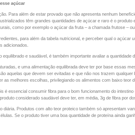
esse
açúcar
ão. Para além de estar provado que não apresenta nenhum benefíc
ndustrializados têm grandes quantidades de açúcar e raro é o produt
aturais, como por exemplo o açúcar da fruta – a chamada frutose – 
dientes, para além da tabela nutricional, e perceber qual o açúcar 
es
adicionados.
 equilibrado e saudável, é também importante avaliar a quantidade de
uradas, e uma alimentação equilibrada deve ter por base essas me
s são aquelas que devem ser evitadas e que não nos trazem qualquer 
r as melhores escolhas, privilegiando os alimentos com baixo teor 
is é essencial consumir fibra para o bom funcionamento do intestin
produto considerado saudável deve ter, em média, 3g de fibra por dos
 diária. Produtos com alto teor proteico também só apresentam v
células. Se o produto tiver uma boa quantidade de proteína ainda gan