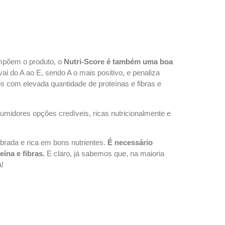
ompõem o produto, o
Nutri-Score é também uma boa
vai do A ao E, sendo A o mais positivo, e penaliza
 com elevada quantidade de proteínas e fibras e
umidores opções credíveis, ricas nutricionalmente e
rada e rica em bons nutrientes.
É necessário
ína e fibras.
E claro, já sabemos que, na maioria
a!