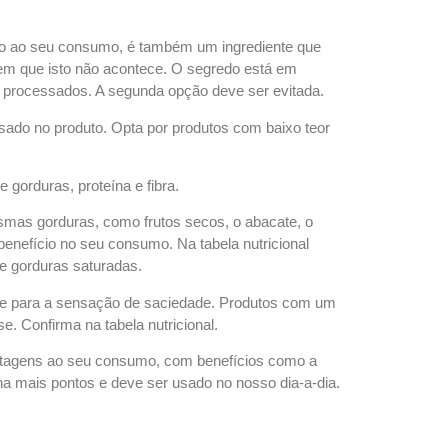
io ao seu consumo, é também um ingrediente que
o em que isto não acontece. O segredo está em
ou processados. A segunda opção deve ser evitada.
usado no produto. Opta por produtos com baixo teor
 gorduras, proteína e fibra.
smas gorduras, como frutos secos, o abacate, o
benefício no seu consumo. Na tabela nutricional
de gorduras saturadas.
o e para a sensação de saciedade. Produtos com um
e. Confirma na tabela nutricional.
antagens ao seu consumo, com benefícios como a
ha mais pontos e deve ser usado no nosso dia-a-dia.