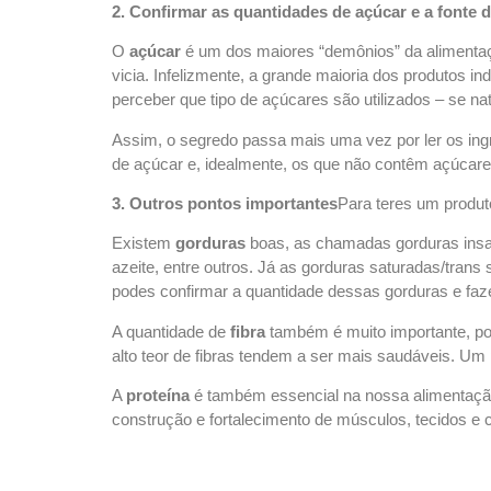
2. Confirmar
as
quantidades
de
açúcar
e
a
fonte
d
O
açúcar
é um dos maiores “demônios” da alimentaç
vicia. Infelizmente, a grande maioria dos produtos i
perceber que tipo de açúcares são utilizados – se n
Assim, o segredo passa mais uma vez por ler os ingre
de açúcar e, idealmente, os que não contêm açúcar
3. Outros
pontos
importantes
Para teres um produto
Existem
gorduras
boas, as chamadas gorduras insat
azeite, entre outros. Já as gorduras saturadas/tran
podes confirmar a quantidade dessas gorduras e faze
A quantidade de
fibra
também é muito importante, po
alto teor de fibras tendem a ser mais saudáveis. Um 
A
proteína
é também essencial na nossa alimentação
construção e fortalecimento de músculos, tecidos e 