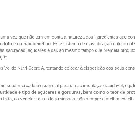
a, uma vez que não tem em conta a natureza dos ingredientes que c
produto é ou não benéfico
. Este sistema de classificação nutricional 
ras saturadas, açúcares e sal, ao mesmo tempo que premeia produtos
ição.
ível do Nutri-Score A, tentando colocar à disposição dos seus cons
o supermercado é essencial para uma alimentação saudável, equilib
uantidade e tipo de açúcares e gorduras, bem como o teor de prote
a fruta, os vegetais ou as leguminosas, são sempre a melhor escolh