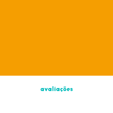
cenoura e cacau
54 g
avaliações
902 kJ/217 kcal
7,7 g