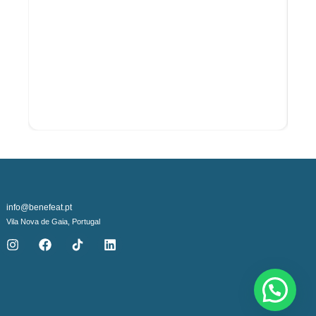
22,4 g
0,56 g
Declaração Nutricional
Energia
Lípidos
dos quais saturados
Hidratos de Carbono
dos quais açúcares
info@benefeat.pt
Fibra
Vila Nova de Gaia, Portugal
Proteínas
Sal
ingredientes
Flocos de Aveia sem glúten (46,1%)