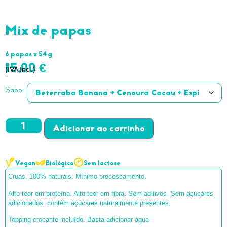
Mix de papas
6 papas x 54g
15,00
€
(IVA Incl.)
Sabor
Adicionar
Vegan
Biológico
Sem lactose
Cruas. 100% naturais. Mínimo processamento.
Alto teor em proteína. Alto teor em fibra. Sem aditivos. Sem açúcares
adicionados: contêm açúcares naturalmente presentes.
Topping crocante incluído. Basta adicionar água