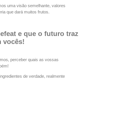
temos uma visão semelhante, valores
ria que dará muitos frutos.
eat e que o futuro traz
m vocês!
temos, perceber quais as vossas
mbém!
ingredientes de verdade, realmente