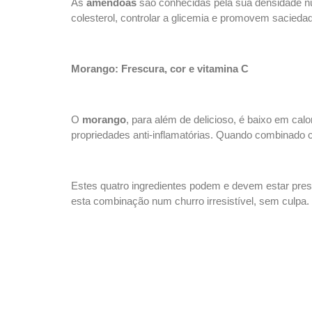
As
amêndoas
são conhecidas pela sua densidade nutr
colesterol, controlar a glicemia e promovem sacied
Morango: Frescura, cor e vitamina C
O
morango
, para além de delicioso, é baixo em cal
propriedades anti-inflamatórias. Quando combinado c
Estes quatro ingredientes podem e devem estar prese
esta combinação num churro irresistível, sem culpa.