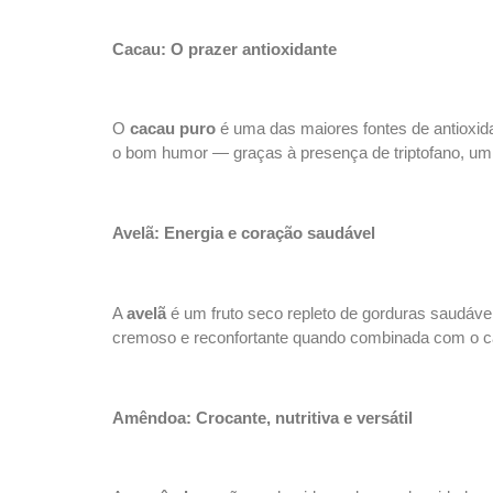
Cacau: O prazer antioxidante
O
cacau puro
é uma das maiores fontes de antioxida
o bom humor — graças à presença de triptofano, um 
Avelã: Energia e coração saudável
A
avelã
é um fruto seco repleto de gorduras saudávei
cremoso e reconfortante quando combinada com o
Amêndoa: Crocante, nutritiva e versátil