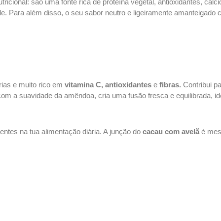
icional: são uma fonte rica de proteína vegetal, antioxidantes, cál
ade. Para além disso, o seu sabor neutro e ligeiramente amanteigad
orias e muito rico em
vitamina C, antioxidantes
e
fibras.
Contribui pa
om a suavidade da amêndoa, cria uma fusão fresca e equilibrada, id
ntes na tua alimentação diária. A junção do
cacau com avelã
é mesm